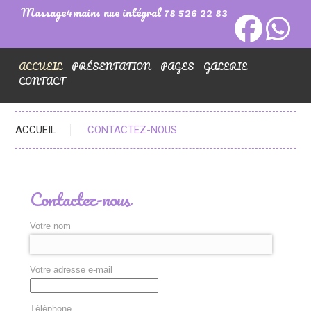
Massage4mains nue intégral 78 526 22 83
ACCUEIL
PRÉSENTATION
PAGES
GALERIE
CONTACT
ACCUEIL
CONTACTEZ-NOUS
Contactez-nous
Votre nom
Votre adresse e-mail
Téléphone